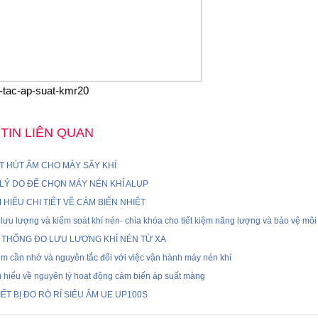
-tac-ap-suat-kmr20
TIN LIÊN QUAN
T HÚT ẨM CHO MÁY SẤY KHÍ
 LÝ DO ĐỂ CHỌN MÁY NÉN KHÍ ALUP
M HIỂU CHI TIẾT VỀ CẢM BIẾN NHIỆT
lưu lượng và kiểm soát khí nén- chìa khóa cho tiết kiệm năng lượng và bảo vệ môi
 THỐNG ĐO LƯU LƯỢNG KHÍ NÉN TỪ XA
m cần nhớ và nguyên tắc đối với việc vận hành máy nén khí
 hiểu về nguyên lý hoạt động cảm biến áp suất màng
IẾT BỊ ĐO RÒ RỈ SIÊU ÂM UE UP100S