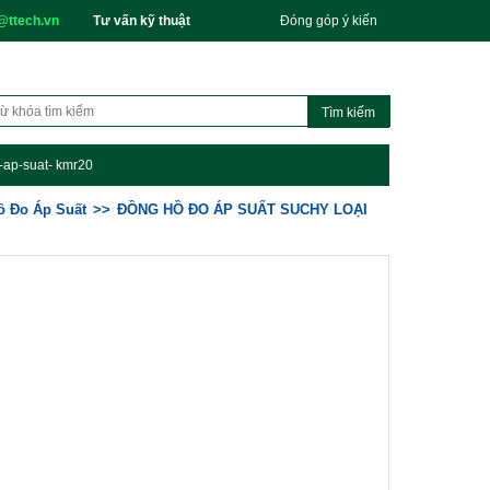
@ttech.vn
Tư vấn kỹ thuật
Đóng góp ý kiến
-ap-suat- kmr20
̀ Đo Áp Suất
ĐỒNG HỒ ĐO ÁP SUẤT SUCHY LOẠI