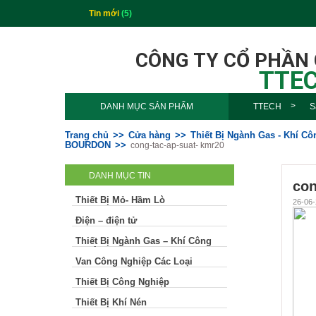
Tin mới
(5)
CÔNG TY CỔ PHẦN
TTEC
DANH MỤC SẢN PHẨM
TTECH
S
Trang chủ
Cửa hàng
Thiết Bị Ngành Gas - Khí C
BOURDON
cong-tac-ap-suat- kmr20
DANH MỤC TIN
con
Thiết Bị Mỏ- Hầm Lò
26-06-
Điện – điện tử
Thiết Bị Ngành Gas – Khí Công
Nghiệp
Van Công Nghiệp Các Loại
Thiết Bị Công Nghiệp
Thiết Bị Khí Nén