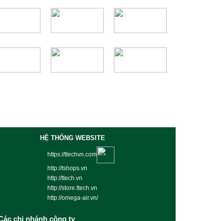
HỆ THỐNG WEBSITE
https://ttechvn.com
http://tshops.vn
http://ttech.vn
http://store.ttech.vn
http://omega-air.vn/
Các chi nhánh công ty