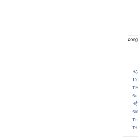
cong
HẠ
10
TÌ
Đo 
HỆ
Điể
Tìm
TH