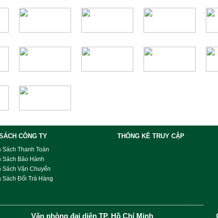
 SÁCH CÔNG TY
THỐNG KÊ TRUY CẬP
h Sách Thanh Toán
h Sách Bảo Hành
h Sách Vận Chuyển
 Sách Đổi Trả Hàng
Văn phòng đại diện TP. Hồ Chí Minh