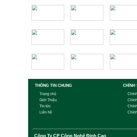
THÔNG TIN CHUNG
CHÍNH
Trang chủ
Chín
Giới Thiệu
Chín
Tin tức
Chín
Liên hệ
Chính
Công Ty CP Công Nghệ Đỉnh Cao