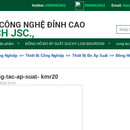
Hotline:
0988062602
0988062602
Email:
thai
 CÔNG NGHỆ ĐỈNH CAO
H JSC.,
ản phẩm
ĐỒNG HỒ ĐO ÁP SUẤT SUCHY LOẠI BOURDON
cong-tac
ông Nghiệp
Thiết Bị Công Nghiệp
Thiết Bị Đo Áp Suất
Đồng Hô
g-tac-ap-suat- kmr20
2018 14:19