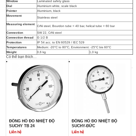
Window
Laminated safety glass
Dial
Aluminium white, scale black
Pointer
Aluminium, black
Movement
Stainless steel
Measuring element
CrNi steel, Bourdon tube < 40 bar, helical tube > 60 bar
Connection
SW 22, CrNi steel
Connection thread
G 1/2 B
Protection
IP 54 acc. to EN 60529 / IEC 529
Temperatures
Medium: -20°C to 80°C, Environment: -25°C bis 60°C
Weight
0,6 kg
1,0 kg
Có thể bạn thích…
ĐỒNG HỒ ĐO NHIỆT ĐỘ
ĐỒNG HỒ ĐO NHIỆT ĐỘ
SUCHY TB 24
SUCHY-ĐỨC
Liên hệ
Liên hệ