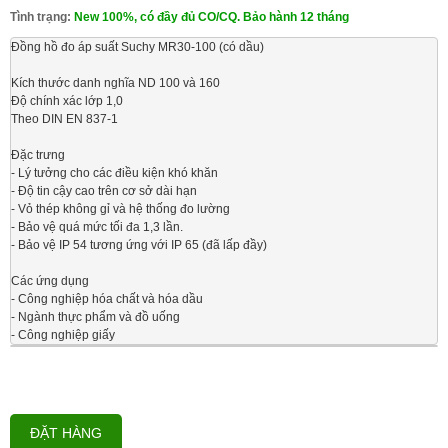
Tình trạng:
New 100%, có đầy đủ CO/CQ. Bảo hành 12 tháng
Đồng hồ đo áp suất Suchy MR30-100 (có dầu)

Kích thước danh nghĩa ND 100 và 160

Độ chính xác lớp 1,0

Theo DIN EN 837-1

Đặc trưng

- Lý tưởng cho các điều kiện khó khăn

- Độ tin cậy cao trên cơ sở dài hạn

- Vỏ thép không gỉ và hệ thống đo lường

- Bảo vệ quá mức tối đa 1,3 lần.

- Bảo vệ IP 54 tương ứng với IP 65 (đã lấp đầy)

Các ứng dụng

- Công nghiệp hóa chất và hóa dầu

- Ngành thực phẩm và đồ uống

- Công nghiệp giấy
ĐẶT HÀNG