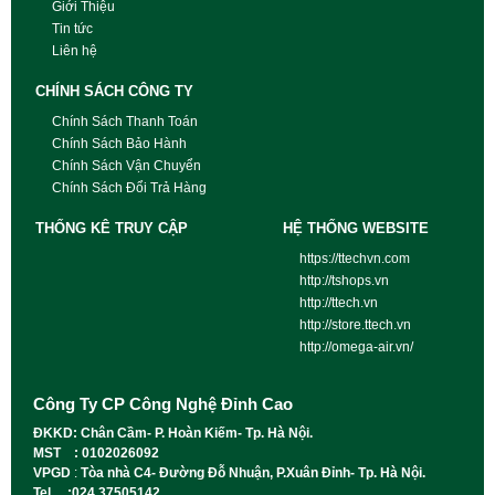
Giới Thiệu
Tin tức
Liên hệ
CHÍNH SÁCH CÔNG TY
Chính Sách Thanh Toán
Chính Sách Bảo Hành
Chính Sách Vận Chuyển
Chính Sách Đổi Trả Hàng
THỐNG KÊ TRUY CẬP
HỆ THỐNG WEBSITE
https://ttechvn.com
http://tshops.vn
http://ttech.vn
http://store.ttech.vn
http://omega-air.vn/
Công Ty CP Công Nghệ Đỉnh Cao
ĐKKD: Chân Cầm- P. Hoàn Kiếm- Tp. Hà Nội.
MST : 0102026092
VPGD
:
Tòa nhà C4- Đường Đỗ Nhuận, P.Xuân Đỉnh- Tp. Hà Nội.
Tel :024.37505142