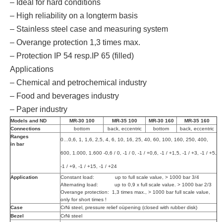
– Ideal for hard conditions
– High reliability on a longterm basis
– Stainless steel case and measuring system
– Overange protection 1,3 times max.
– Protection IP 54 resp.IP 65 (filled)
Applications
– Chemical and petrochemical industry
– Food and beverages industry
– Paper industry
Models and ND
MR-30 100
MR-35 100
MR-30 160
MR-35 160
Connections
bottom
back, eccentric
bottom
back, eccentric
Ranges
0…0,6, 1, 1,6, 2,5, 4, 6, 10, 16, 25, 40, 60, 100, 160, 250, 400,
in bar
600, 1.000, 1.600 -0,6 / 0, -1 / 0, -1 / +0,6, -1 / +1,5, -1 / +3, -1 / +5,
-1 / +9, -1 / +15, -1 / +24
Application
Constant load: up to full scale value, > 1000 bar 3/4
Alternating load: up to 0,9 x full scale value. > 1000 bar 2/3
Overange protection: 1,3 times max., > 1000 bar full scale value,
only for short times !
Case
CrNi steel, pressure relief oüpening (closed with rubber disk)
Bezel
CrNi steel