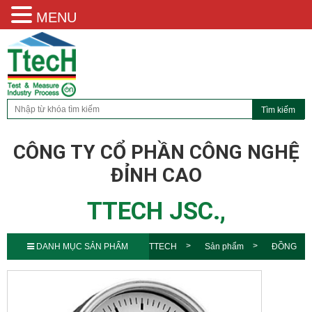
MENU
CÔNG TY CỔ PHẦN CÔNG NGHỆ
ĐỈNH CAO
TTECH JSC.,
DANH MỤC SẢN PHẨM
TTECH
Sản phẩm
ĐỒNG
HỒ ĐO ÁP SUẤT