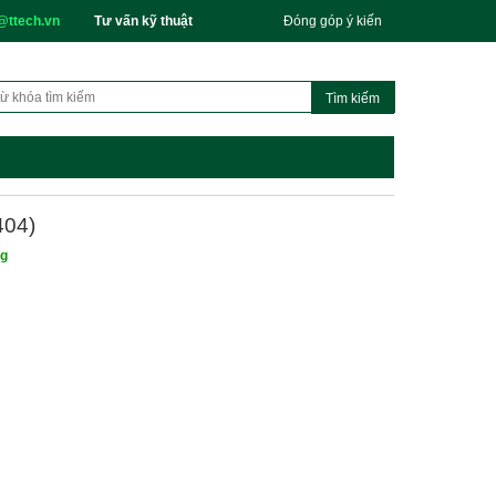
@ttech.vn
Tư vấn kỹ thuật
Đóng góp ý kiến
404)
ng