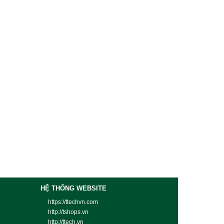
HỆ THỐNG WEBSITE
https://ttechvn.com
http://tshops.vn
http://ttech.vn