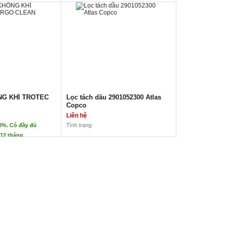
G KHÍ TROTEC
Lọc tách dầu 2901052300 Atlas
Copco
Liên hệ
0%. Có đầy đủ
Tình trạng:
12 tháng
G KHÍ TROTEC
Lọc tách dầu 2901052300 Atlas
Copco
Liên hệ
Lọc tách dầu 2901052300 Atlas
Copco
ổi tiếng và có nhiều giải thưởng danh giá.
Chính hãng Atlas Cop Co
Hàng mới 100%
hực tế:
lọc hiệu quả cao
Giảm áp suất ban đầu
phù hợp mọi nhu cầu
Giảm lượng dầu còn lại