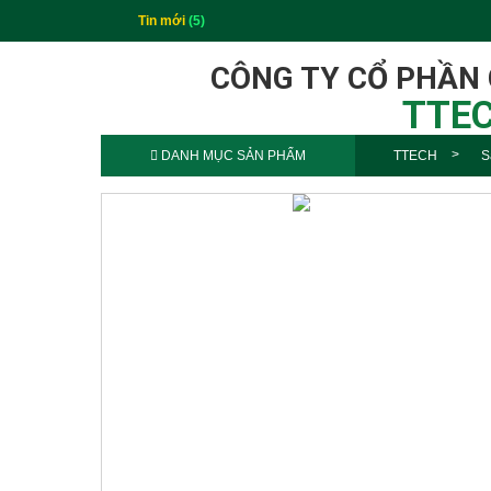
Tin mới
(5)
CÔNG TY CỔ PHẦN
TTEC
DANH MỤC SẢN PHẨM
TTECH
S