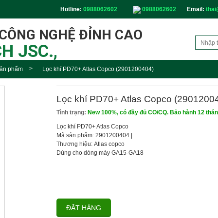
Hotline:
0988062602
0988062602
Email:
thai
 CÔNG NGHỆ ĐỈNH CAO
H JSC.,
ản phẩm
Lọc khí PD70+ Atlas Copco (2901200404)
Lọc khí PD70+ Atlas Copco (2901200
Tình trạng:
New 100%, có đầy đủ CO/CQ. Bảo hành 12 thá
Lọc khí PD70+ Atlas Copco
Mã sản phẩm: 2901200404
|
Thương hiệu:
Atlas copco
Dùng cho dòng máy GA15-GA18
ĐẶT HÀNG