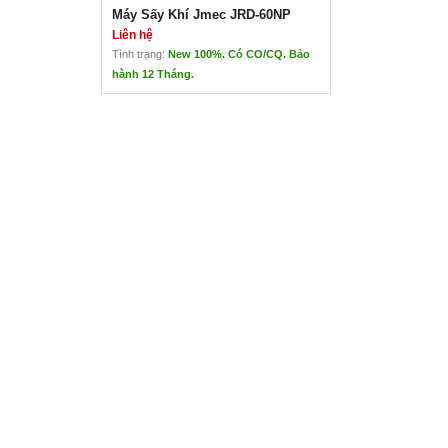
Máy Sấy Khí Jmec JRD-60NP
Liên hệ
Tình trạng:
New 100%. Có CO/CQ. Bảo
hành 12 Tháng.
Máy Sấy Khí Jmec JRD-60NP
Liên hệ
Xuất xứ: Taiwan