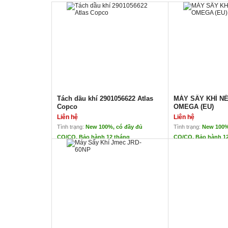
Tách dầu khí 2901056622 Atlas
MÁY SẤY KHÍ N
Copco
OMEGA (EU)
Liên hệ
Liên hệ
Tình trạng:
New 100%, có đầy đủ
Tình trạng:
New 100%
CO/CQ. Bảo hành 12 tháng
CO/CQ. Bảo hành 1
Tách dầu khí 2901056622 Atlas
MÁY SẤY KHÍ N
Copco
(EU)
Liên hệ
Liên hệ
         Xuất xứ:
Tách dầu khí 2901056622 Atlas Copco
Chính hãng Atlas Copco
Ứng dụng: Giảm
Hàng mới 100%
Bảo hành: 12 t
Ứng dụng cho dòng máy:
Hàng đang có s
GA 55
GA 75
GA90