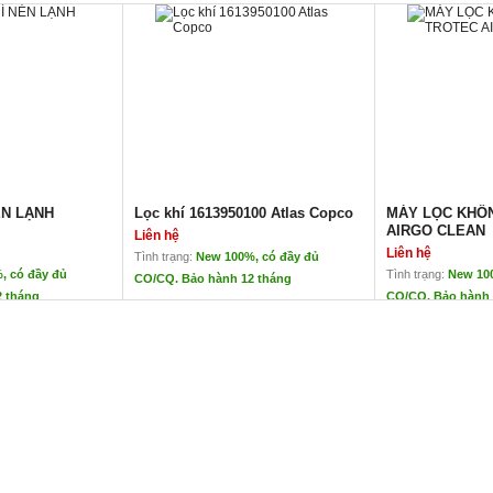
ÉN LẠNH
Lọc khí 1613950100 Atlas Copco
MÁY LỌC KHÔN
AIRGO CLEAN
Liên hệ
Liên hệ
Tình trạng:
New 100%, có đầy đủ
, có đầy đủ
Tình trạng:
New 10
CO/CQ. Bảo hành 12 tháng
2 tháng
CO/CQ. Bảo hành 
ÉN LẠNH OMEGA
Lọc khí 1613950100 Atlas Copco
MÁY LỌC KHÔN
AIRGO CLEAN
Liên hệ
Liên hệ
Lọc khí 1613950100 Atlas Copco
Chính hãng Atlas Copco
 Slovenia (EU)
Xuất xứ: Đức
Hàng mới 100%
 nhiệt độ khí nén và tách nước
Ứng dụng cho dòng máy: GA 55 C
Thương hiệu n
háng
ẵn trong kho tại Hà Nội
Lợi ích trong t
Giá hấp dẫn, 