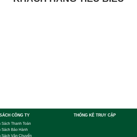
 SÁCH CÔNG TY
THỐNG KÊ TRUY CẬP
h Sách Thanh Toán
h Sách Bảo Hành
h Sách Vận Chuyển