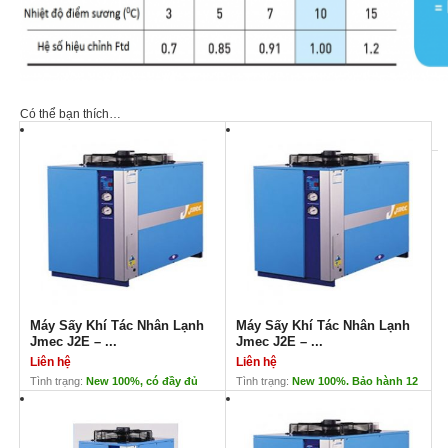
Có thể bạn thích…
Máy Sấy Khí Tác Nhân Lạnh
Máy Sấy Khí Tác Nhân Lạnh
Jmec J2E – ...
Jmec J2E – ...
Liên hệ
Liên hệ
Tình trạng:
New 100%, có đầy đủ
Tình trạng:
New 100%. Bảo hành 12
CO/CQ. Bảo hành 12 tháng
Tháng. Có CO/CQ
Máy Sấy Khí Tác Nhân Lạnh
Máy Sấy Khí Tác Nhân Lạnh
Jmec J2E – 40GP
Jmec J2E – 60GP