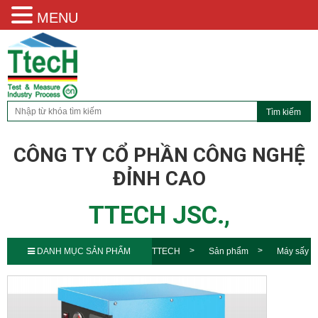
MENU
CÔNG TY CỔ PHẦN CÔNG NGHỆ
ĐỈNH CAO
TTECH JSC.,
DANH MỤC SẢN PHẨM
TTECH
Sản phẩm
Máy sấy
khí Jmec JRD-50NP