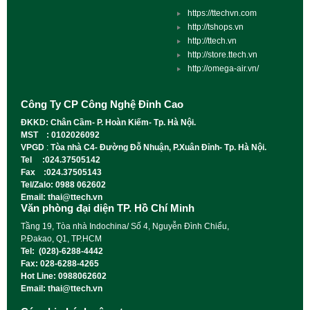
https://ttechvn.com
http://tshops.vn
http://ttech.vn
http://store.ttech.vn
http://omega-air.vn/
Công Ty CP Công Nghệ Đỉnh Cao
ĐKKD: Chân Cầm- P. Hoàn Kiếm- Tp. Hà Nội.
MST : 0102026092
VPGD
:
Tòa nhà C4- Đường Đỗ Nhuận, P.Xuân Đỉnh- Tp. Hà Nội.
Tel :024.37505142
Fax :024.37505143
Tel/Zalo: 0988 062602
Email: thai@ttech.vn
Văn phòng đại diện TP. Hồ Chí Minh
Tầng 19, Tòa nhà Indochina/ Số 4, Nguyễn Đình Chiểu,
P.Đakao, Q1, TP.HCM
Tel: (028)-6288-4442
Fax: 028-6288-4265
Hot Line: 0988062602
Email: thai@ttech.vn