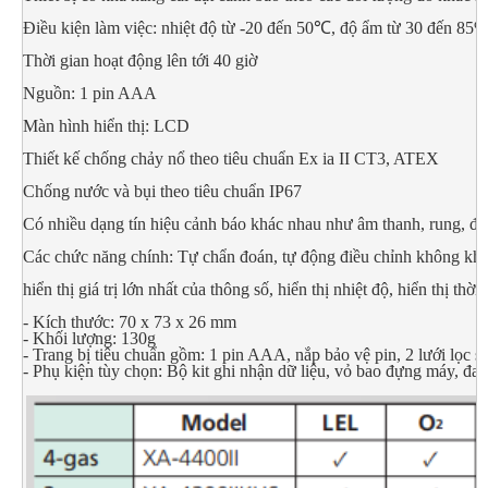
Điều kiện làm việc: nhiệt độ từ -20 đến 50℃, độ ẩm từ 30 đến 85
Thời gian hoạt động lên tới 40 giờ
Nguồn: 1 pin AAA
Màn hình hiển thị: LCD
Thiết kế chống chảy nổ theo tiêu chuẩn Ex ia II CT3, ATEX
Chống nước và bụi theo tiêu chuẩn IP67
Có nhiều dạng tín hiệu cảnh báo khác nhau như âm thanh, rung, đè
Các chức năng chính: Tự chẩn đoán, tự động điều chỉnh không khí, hi
hiển thị giá trị lớn nhất của thông số, hiển thị nhiệt độ, hiển thị thờ
- Kích thước: 70 x 73 x 26 mm
- Khối lượng: 130g
- Trang bị tiêu chuẩn gồm: 1 pin AAA, nắp bảo vệ pin, 2 lưới lọc s
- Phụ kiện tùy chọn: Bộ kit ghi nhận dữ liệu, vỏ bao đựng máy, đa