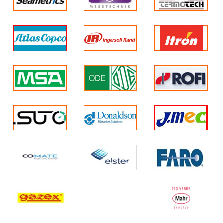
PSIG
Chứng chỉ IECEx
Áp suất đầu ra từ 1
Chứng chỉ GB Ex
đến 60 PSIG.
Thiết bị được sử dụng
với những đơn vị cần
sử dụng 2 tầng giảm
áp.
Lợi ích chính Bộ
điều áp Itron B36
Áp lực đầu vào tối đa
lên đến 175 PSIG
điều khiển kích thước
miệng lỗ thông hơi để
loại bỏ sự rung lắc và
cung cấp dòng ổn
định.
Có thể thay thế các lỗ
bằng thau
Lý tưởng với bồn
chứa ngoài trời và
ứng dụng công
nghiệp