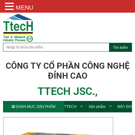
MENU
CÔNG TY CỔ PHẦN CÔNG NGHỆ
ĐỈNH CAO
TTECH JSC.,
DANH MỤC SẢN PHẨM
TTECH
Sản phẩm
MÁY ĐO
NHIỀU LOẠI KHÍ COSMOS( 4
KHÍ)