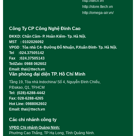
http://ttech.vn
http://store.ttech.vn
http://omega-air.vn/
Công Ty CP Công Nghệ Đỉnh Cao
ĐKKD: Chân Cầm- P. Hoàn Kiếm- Tp. Hà Nội.
MST : 0102026092
VPGD
:
Tòa nhà C4- Đường Đỗ Nhuận, P.Xuân Đỉnh- Tp. Hà Nội.
Tel :024.37505142
Fax :024.37505143
Tel/Zalo: 0988 062602
Email: thai@ttech.vn
Văn phòng đại diện TP. Hồ Chí Minh
Tầng 19, Tòa nhà Indochina/ Số 4, Nguyễn Đình Chiểu,
P.Đakao, Q1, TP.HCM
Tel: (028)-6288-4442
Fax: 028-6288-4265
Hot Line: 0988062602
Email: thai@ttech.vn
Các chi nhánh công ty
VPĐD Chi nhánh Quảng Ninh:
Phường Cao Thắng, TP Hạ Long, Tỉnh Quảng Ninh.