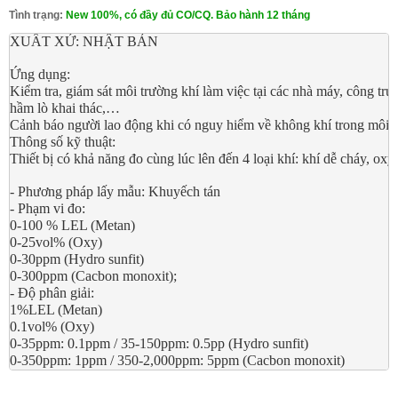
Tình trạng:
New 100%, có đầy đủ CO/CQ. Bảo hành 12 tháng
XUẤT XỨ: NHẬT BẢN
Ứng dụng:
Kiểm tra, giám sát môi trường khí làm việc tại các nhà máy, công tr
hầm lò khai thác,…
Cảnh báo người lao động khi có nguy hiểm về không khí trong môi t
Thông số kỹ thuật:
Thiết bị có khả năng đo cùng lúc lên đến 4 loại khí: khí dễ cháy, oxy
- Phương pháp lấy mẫu: Khuyếch tán
- Phạm vi đo:
0-100 % LEL (Metan)
0-25vol% (Oxy)
0-30ppm (Hydro sunfit)
0-300ppm (Cacbon monoxit);
- Độ phân giải:
1%LEL (Metan)
0.1vol% (Oxy)
0-35ppm: 0.1ppm / 35-150ppm: 0.5pp (Hydro sunfit)
0-350ppm: 1ppm / 350-2,000ppm: 5ppm (Cacbon monoxit)