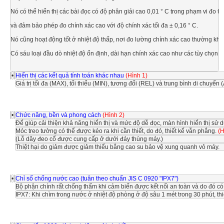
Nó có thể hiển thị các bài đọc có độ phân giải cao 0,01 ° C trong phạm vi đo từ
và đảm bảo phép đo chính xác cao với độ chính xác tối đa ± 0,16 ° C.

Nó cũng hoạt động tốt ở nhiệt độ thấp, nơi đo lường chính xác cao thường khó 
Có sáu loại đầu dò nhiệt độ ổn định, dài hạn chính xác cao như các tùy chọn, mỗ
•
Hiển thị các kết quả tính toán khác nhau 
(Hình 1)
Giá trị tối đa (MAX), tối thiểu (MIN), tương đối (REL) và trung bình di chuyển 
•
Chức năng, bền và phong cách 
(Hình 2)
Để giúp cải thiện khả năng hiển thị và mức độ dễ đọc, màn hình hiển thị sử 
Móc treo tường có thể được kéo ra khi cần thiết, do đó, thiết kế vẫn phẳng. 
(H
(Lỗ dây đeo cổ được cung cấp ở dưới đáy thùng máy.)
Thiệt hại do giảm được giảm thiểu bằng cao su bảo vệ xung quanh vỏ máy.
•
Chỉ số chống nước cao (tuân theo chuẩn JIS C 0920 "IPX7")
Bộ phận chính rất chống thấm khi cảm biến được kết nối an toàn và do đó c
IPX7: Khi chìm trong nước ở nhiệt độ phòng ở độ sâu 1 mét trong 30 phút, t