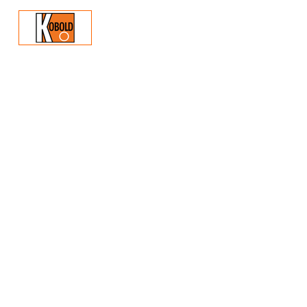
Ưu điểm: Đo nhiệt độ cao ở các môi trường khắc nghiệt, ho
Thông số kỹ thuật:
- Nhiệt độ hoạt động: Tùy thuộc vào loại vỏ và đường kính 
- Độ chính xác:
EN 60584-2 lớp 1 hoặc 2
DIN 43710 lớp 1 hoặc 2
Ansi Mc.96.1 lớp SPC o STD
- Mức độ bảo vệ: IP54 tối thiểu - Kết nối điện: M20x1,5