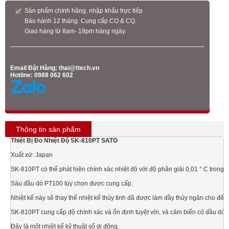
Sản phẩm chính hãng, nhập khẩu trực tiếp
Bảo hành 12 tháng. Cung cấp CO & CQ.
Giao hàng từ 8am- 18pm hàng ngày.
Email Đặt Hàng:
thai@ttech.vn
Hotline: 0988 062 602
Thông tin sản phẩm
Thiết Bị Đo Nhiệt Độ SK-810PT SATO
Xuất xứ: Japan

SK-810PT có thể phát hiện chính xác nhiệt độ với độ phân giải 0,01 ° C trong 
Sáu đầu dò PT100 tùy chọn được cung cấp.

Nhiệt kế này sẽ thay thế nhiệt kế thủy tinh đã được làm đầy thủy ngân cho đến 
SK-810PT cung cấp độ chính xác và ổn định tuyệt vời, và cảm biến có đầu dò nh
Đây là một nhiệt kế kỹ thuật số di động.
