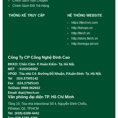
Chính Sách Vận Chuyển
Chính Sách Đổi Trả Hàng
THỐNG KÊ TRUY CẬP
HỆ THỐNG WEBSITE
https://ttechvn.com
http://tshops.vn
http://ttech.vn
http://store.ttech.vn
http://omega-air.vn/
Công Ty CP Công Nghệ Đỉnh Cao
ĐKKD: Chân Cầm- P. Hoàn Kiếm- Tp. Hà Nội.
MST : 0102026092
VPGD
:
Tòa nhà C4- Đường Đỗ Nhuận, P.Xuân Đỉnh- Tp. Hà Nội.
Tel :024.37505142
Fax :024.37505143
Tel/Zalo: 0988 062602
Email: thai@ttech.vn
Văn phòng đại diện TP. Hồ Chí Minh
Tầng 19, Tòa nhà Indochina/ Số 4, Nguyễn Đình Chiểu,
P.Đakao, Q1, TP.HCM
Tel: (028)-6288-4442