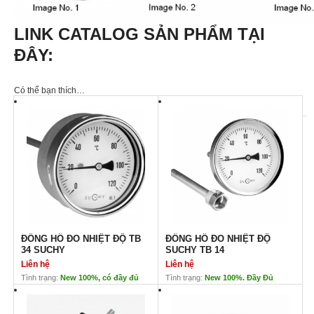
LINK CATALOG SẢN PHẨM TẠI
ĐÂY:
Có thể bạn thích…
ĐỒNG HỒ ĐO NHIỆT ĐỘ TB
ĐỒNG HỒ ĐO NHIỆT ĐỘ
34 SUCHY
SUCHY TB 14
Liên hệ
Liên hệ
Tình trạng:
New 100%, có đầy đủ
Tình trạng:
New 100%. Đầy Đủ
CO/CQ. Bảo hành 12 tháng
CO/CQ. Bảo Hành 12 tháng
ĐỒNG HỒ ĐO NHIỆT ĐỘ TB 34
ĐỒNG HỒ ĐO NHIỆT ĐỘ
SUCHY
SUCHY TB 14