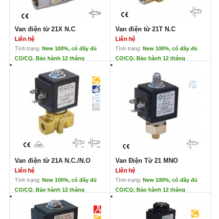
Van điện từ 21X N.C
Van điện từ 21T N.C
Liên hệ
Liên hệ
Tình trạng:
New 100%, có đầy đủ
Tình trạng:
New 100%, có đầy đủ
CO/CQ. Bảo hành 12 tháng
CO/CQ. Bảo hành 12 tháng
Van điện từ 21X N.C
Van điện từ 21T N.C
Liên hệ
Liên hệ
Đặc điểm:
Đặc điểm
Phù hợp với những ứng dụng nặng
Thiết kế chắc chắn
Thích hợp với nhiệt độ cao
Không yêu cầu áp suất nhở nhất
XEM THÊM CÁC LOẠI VAN TẠI
Phiên bản cải tiến DVGW ứng dụng
ĐÂY
cho khí
XEM THÊM CÁC LOẠI VAN TẠI
ĐÂY
Van điện từ 21A N.C./N.O
Van Điện Từ 21 MNO
Liên hệ
Liên hệ
Tình trạng:
New 100%, có đầy đủ
Tình trạng:
New 100%, có đầy đủ
CO/CQ. Bảo hành 12 tháng
CO/CQ. Bảo hành 12 tháng
Van điện từ 21A N.C./N.O
Van Điện Từ 21 MNO
Liên hệ
Liên hệ