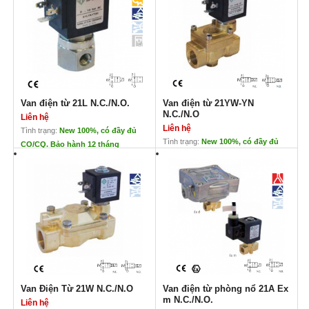
Đặc điểm:
Xuất xứ: Italia
dải làm việc rộng, ứng dụng cho
Giảm thời gian tiếp xúc
chất lỏng và khí
phù hợp với những ứng dụng nặng
Thiết kế an toàn, đảm bảo với lưu
Loại lắp trực tiếp vào đường ống
lượng dòng cao
Phù hợp với ứng dụng khí nén
Van nhỏ, nút chặt
Áp suất tối đa: 25bar cho S.V.21M
dải đàn hồi rộng
Áp suất tối đa 40 bar cho S.V.4144
có thể lắp đặt được ở nhiều vị trí
Cấp độ bảo vệ: IP65
Chứng chỉ điện : IEC 335
Có loại van phòng nổ
Van điện từ 21L N.C./N.O.
Van điện từ 21YW-YN
N.C./N.O
Liên hệ
Liên hệ
Tình trạng:
New 100%, có đầy đủ
Tình trạng:
New 100%, có đầy đủ
CO/CQ. Bảo hành 12 tháng
CO/CQ. Bảo hành 12 tháng
Van điện từ 21L N.C./N.O.
Van điện từ 21YW-YN N.C./N.O
Liên hệ
Liên hệ
Đặc điểm :
Đặc điểm:
Có vòng nhỏ cho van để đóng chặt
Có ứng dụng điều khiển dòng hơi
hơn
Thiết kế dạng pitton
Có thể cài đặt ở nhiều vị trí
Tuổi thọ cao
AISI 316 cho chất lỏng xâm thực
XEM THÊM CÁC LOẠI VAN TẠI
XEM THÊM CÁC LOẠI VAN TẠI
ĐÂY
ĐÂY
Van Điện Từ 21W N.C./N.O
Van điện từ phòng nổ 21A Ex
m N.C./N.O.
Liên hệ