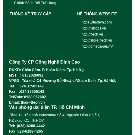
Chính Sách Đổi Trả Hàng
THỐNG KÊ TRUY CẬP
HỆ THỐNG WEBSITE
https://ttechvn.com
http://tshops.vn
http://ttech.vn
http://store.ttech.vn
http://omega-air.vn/
Công Ty CP Công Nghệ Đỉnh Cao
ĐKKD: Chân Cầm- P. Hoàn Kiếm- Tp. Hà Nội.
MST : 0102026092
VPGD
:
Tòa nhà C4- Đường Đỗ Nhuận, P.Xuân Đỉnh- Tp. Hà Nội.
Tel :024.37505142
Fax :024.37505143
Tel/Zalo: 0988 062602
Email: thai@ttech.vn
Văn phòng đại diện TP. Hồ Chí Minh
Tầng 19, Tòa nhà Indochina/ Số 4, Nguyễn Đình Chiểu,
P.Đakao, Q1, TP.HCM
Tel: (028)-6288-4442
Fax: 028-6288-4265