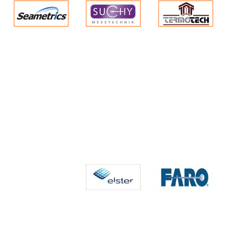
- trạm điện

- Hệ thống thủy lực
- nhà máy xử lý nước

- máy bơm