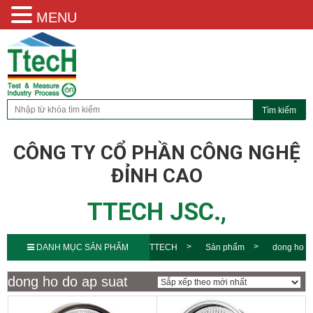
MENU
CÔNG TY CỔ PHẦN CÔNG NGHỆ
ĐỈNH CAO
TTECH JSC.,
DANH MỤC SẢN PHẨM
TTECH
Sản phẩm
dong ho
do ap suat
dong ho do ap suat