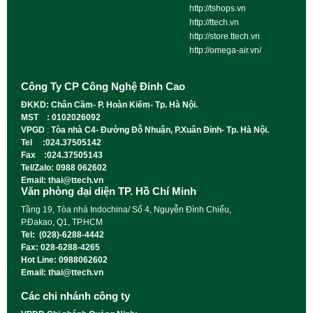
http://tshops.vn
http://ttech.vn
http://store.ttech.vn
http://omega-air.vn/
Công Ty CP Công Nghệ Đỉnh Cao
ĐKKD: Chân Cầm- P. Hoàn Kiếm- Tp. Hà Nội.
MST : 0102026092
VPGD
:
Tòa nhà C4- Đường Đỗ Nhuận, P.Xuân Đỉnh- Tp. Hà Nội.
Tel :024.37505142
Fax :024.37505143
Tel/Zalo: 0988 062602
Email: thai@ttech.vn
Văn phòng đại diện TP. Hồ Chí Minh
Tầng 19, Tòa nhà Indochina/ Số 4, Nguyễn Đình Chiểu,
P.Đakao, Q1, TP.HCM
Tel: (028)-6288-4442
Fax: 028-6288-4265
Hot Line: 0988062602
Email: thai@ttech.vn
Các chi nhánh công ty