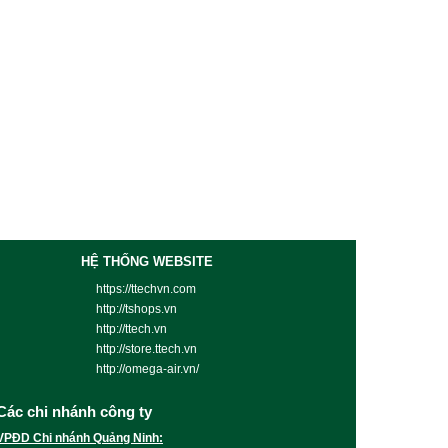
HỆ THỐNG WEBSITE
https://ttechvn.com
http://tshops.vn
http://ttech.vn
http://store.ttech.vn
http://omega-air.vn/
Các chi nhánh công ty
VPĐD Chi nhánh Quảng Ninh: