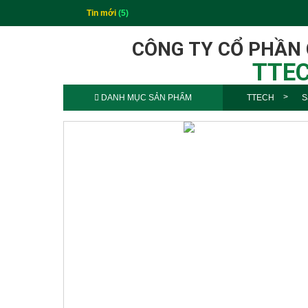
Tin mới
(5)
CÔNG TY CỔ PHẦN
TTEC
DANH MỤC SẢN PHẨM
TTECH
S