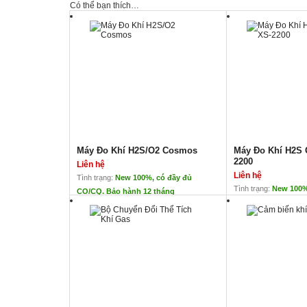
Có thể bạn thích…
Máy Đo Khí H2S/O2 Cosmos
Máy Đo Khí H2S
2200
Liên hệ
Liên hệ
Tình trạng:
New 100%, có đầy đủ
Tình trạng:
New 100%
CO/CQ. Bảo hành 12 tháng
CO/CQ. Bảo hành 1
Máy Đo Khí H2S/O2 Cosmos
Máy Đo Khí H2S 
Liên hệ
Liên hệ
Xuất xứ: Cosmos- Japan
ĐẠI DIỆN C
Thời gian đo liên tục lên
COSMOS TẠ
đến 5000 giờ
Xuât xứ: Co
3 loại cảnh báo: âm
Ứng dụng: Đ
thanh, đèn và rung
khí H2S
thiết kế mỏng và nhẹ
Có thể đo li
giờ