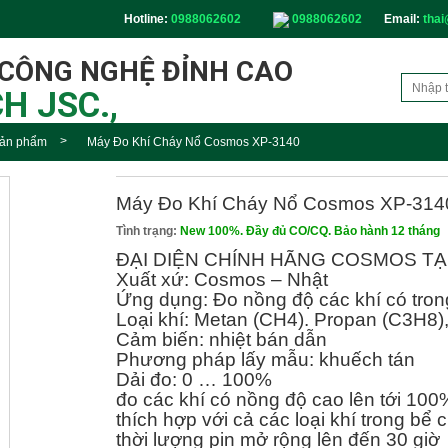
Hotline:
0988062602
0988062602
Email:
thai
 CÔNG NGHỆ ĐỈNH CAO
H JSC.,
ản phẩm
Máy Đo Khí Cháy Nổ Cosmos XP-3140
Máy Đo Khí Cháy Nổ Cosmos XP-314
Tình trạng:
New 100%. Đầy đủ CO/CQ. Bảo hành 12 tháng
ĐẠI DIỆN CHÍNH HÃNG COSMOS TẠ
Xuất xứ: Cosmos – Nhật
Ứng dụng: Đo nồng độ các khí có tron
Loại khí: Metan (CH4). Propan (C3H8)
Cảm biến: nhiệt bán dẫn
Phương pháp lấy mẫu: khuếch tán
Dải đo: 0 … 100%
đo các khí có nồng độ cao lên tới 100%
thích hợp với cả các loại khí trong bể 
thời lượng pin mở rộng lên đến 30 giờ