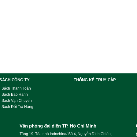
 SÁCH CÔNG TY
THỐNG KÊ TRUY CẬP
h Sách Thanh Toán
h Sách Bảo Hành
h Sách Vận Chuyển
 Sách Đổi Trả Hàng
Văn phòng đại diện TP. Hồ Chí Minh
Tầng 19, Tòa nhà Indochina/ Số 4, Nguyễn Đình Chiểu,