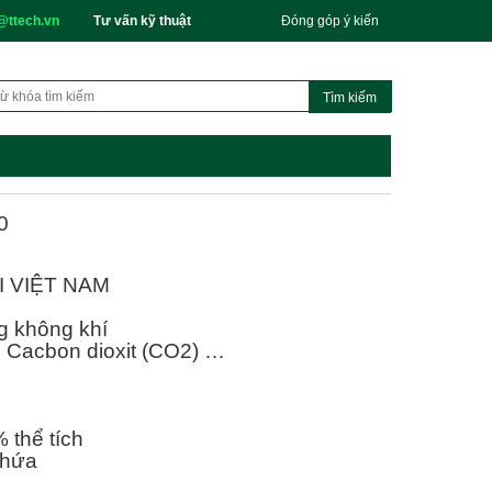
@ttech.vn
Tư vấn kỹ thuật
Đóng góp ý kiến
0
I VIỆT NAM
g không khí
, Cacbon dioxit (CO2) …
 thể tích
chứa