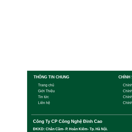
THÔNG TIN CHUNG
CHÍNH
Trang chủ
Chín
Giới Thiệu
Chín
Tin tức
Chín
Liên hệ
Chính
Công Ty CP Công Nghệ Đỉnh Cao
ĐKKD: Chân Cầm- P. Hoàn Kiếm- Tp. Hà Nội.