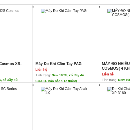
 Cosmos XS-
Máy Đo Khí Cầm Tay PAG
MÁY ĐO NHIỀU
COSMOS( 4 KHÍ
Liên hệ
Liên hệ
Tình trạng:
New 100%, có đầy đủ
, có đầy đủ
Tình trạng:
New 10
CO/CQ. Bảo hành 12 tháng
2 tháng
CO/CQ. Bảo hành 
Cosmos XS-2200
Máy Đo Khí Cầm Tay PAG
MÁY ĐO NHIỀU 
COSMOS( 4 KHÍ
Liên hệ
HÍNH HÃNG
Liên hệ
Máy Đo Khí Cầm Tay PAG
I VIỆT NAM
Xuất xứ: Carbo – Ba Lan
XUẤT XỨ: N
smos – Nhật
Ứng Dụng: Đo lường nồng độ các khí
chỉ định trong không khí
o nồng độ
Ứng dụng:
Môi chất đo
Kiểm tra, giám 
– khí metan (CH4),
hầm lò khai th
ên tục 5000
– khí oxy (O2),
Cảnh báo người 
– khí carbon monoxide (CO),