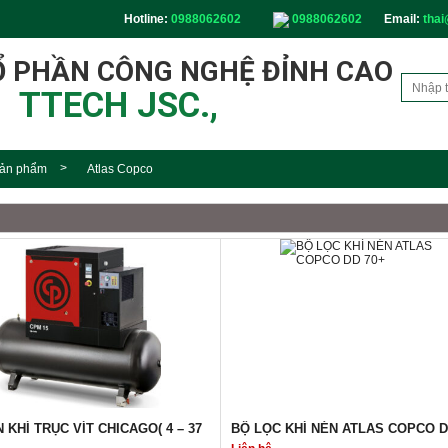
Hotline:
0988062602
0988062602
Email:
thai
Ổ PHẦN CÔNG NGHỆ ĐỈNH CAO
TTECH JSC.,
ản phẩm
Atlas Copco
 KHÍ TRỤC VÍT CHICAGO( 4 – 37
BỘ LỌC KHÍ NÉN ATLAS COPCO D