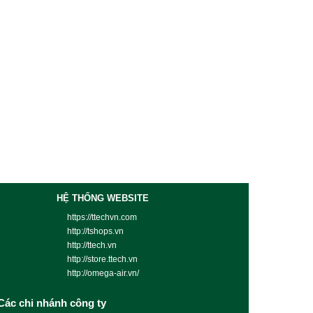
HỆ THỐNG WEBSITE
https://ttechvn.com
http://tshops.vn
http://ttech.vn
http://store.ttech.vn
http://omega-air.vn/
Các chi nhánh công ty