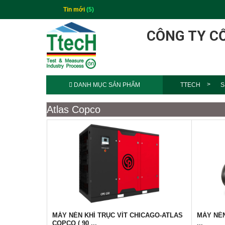
Tin mới
(5)
CÔNG TY C
DANH MỤC SẢN PHẨM
TTECH
S
Atlas Copco
MÁY NÉN KHÍ TRỤC VÍT CHICAGO-ATLAS
MÁY NÉN
COPCO ( 90 ...
...