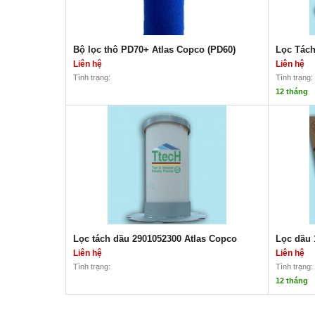
(810226
Bộ lọc thô PD70+ Atlas Copco (PD60)
Lọc Tách
Liên hệ
Liên hệ
Tình trạng:
Tình trạng:
12 tháng
Bộ lọc thô PD70+ Atlas Copco (PD60)
Lọc Tách 
Liên hệ
Liên hệ
Lọc tá
Mã sản phẩm: PD70+ (PD60)
|
Copco
4000161000015
Thương hiệu:
Atlas copco
Chính 
Dùng cho dòng máy: GA15-GA18
Hàng 
Dùng c
GA 11
GA 15
GA 18
GA 22
Lọc tách dầu 2901052300 Atlas Copco
Lọc dầu 
GA 26
Liên hệ
Liên hệ
GA 30
Tình trạng:
Tình trạng:
GA 26
12 tháng
Lọc tách dầu 2901052300 Atlas Copco
Lọc dầu 1