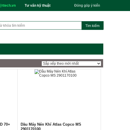
@ttech.vn
Tư vấn kỹ thuật
Đóng góp ý kiến
D 70+
Dầu Máy Nén Khí Atlas Copco MS
2901170100